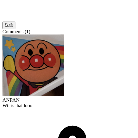
送信
Comments (1)
ANPAN
Wtf is that loool