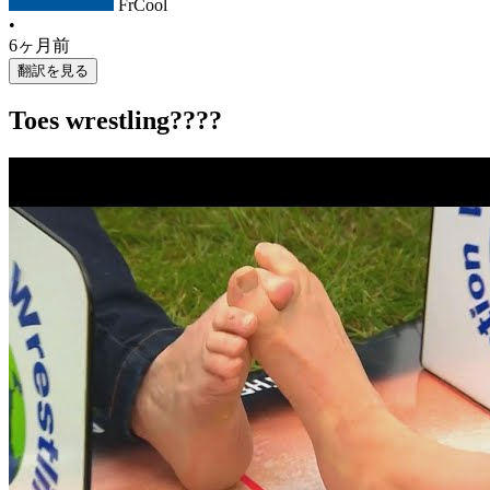
FrCool
•
6ヶ月前
翻訳を見る
Toes wrestling????