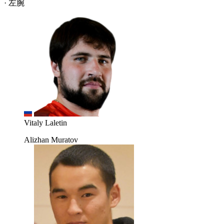
· 左腕
Vitaly Laletin
Alizhan Muratov