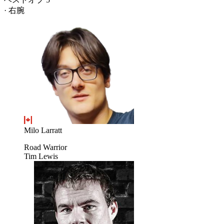
· 右腕
Milo Larratt
Road Warrior
Tim Lewis