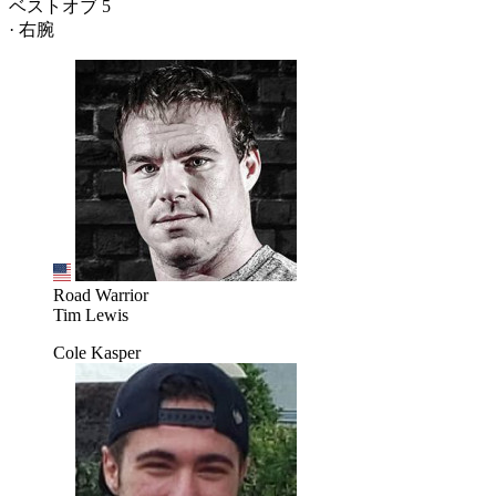
ベストオブ 5
· 右腕
Road Warrior
Tim Lewis
Cole Kasper