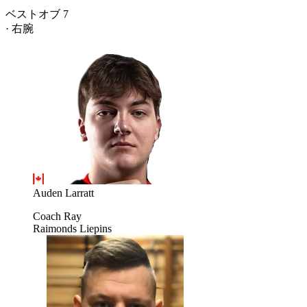
ベストオブ 7
· 右腕
Auden Larratt
Coach Ray
Raimonds Liepins