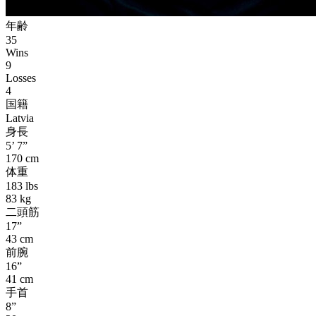
年齢
35
Wins
9
Losses
4
国籍
Latvia
身長
5’ 7”
170 cm
体重
183 lbs
83 kg
二頭筋
17”
43 cm
前腕
16”
41 cm
手首
8”