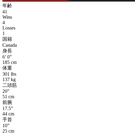
年齢
41
Wins
4
Losses
1
国籍
Canada
身長
6’ 0”
185 cm
体重
301 lbs
137 kg
二頭筋
20”
51 cm
前腕
17.5”
44 cm
手首
10”
25 cm