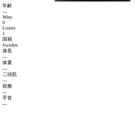
年齢
---
Wins
0
Losses
1
国籍
Sweden
身長
---
体重
---
二頭筋
---
前腕
---
手首
---