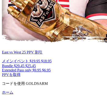
East vs West 25
PPV 割引
メインイベント
$19.95
$18.95
Bundle
$29.45
$25.45
Extended Pass only
$9.95
$6.95
PPVを取得
コードを使用
GOLDSARM
ホーム