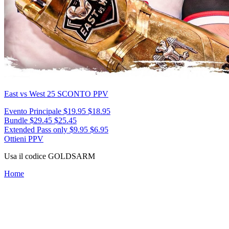
East vs West 25
SCONTO PPV
Evento Principale
$19.95
$18.95
Bundle
$29.45
$25.45
Extended Pass only
$9.95
$6.95
Ottieni PPV
Usa il codice
GOLDSARM
Home