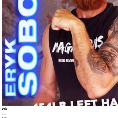
età
---