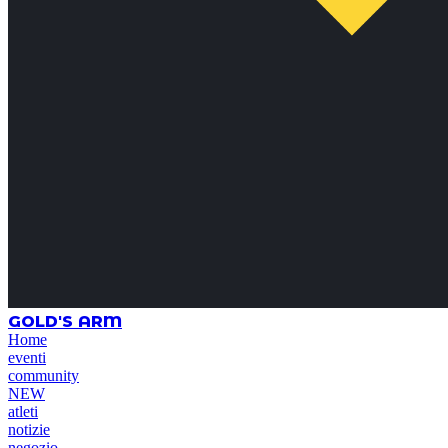
GOLD'S ARM
Home
eventi
community
NEW
atleti
notizie
negozio