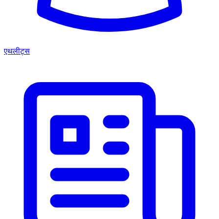
एथलीट्स