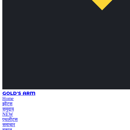
GOLD'S ARM
Home
इवेंट्स
समुदाय
NEW
एथलीट्स
समाचार
दुकान