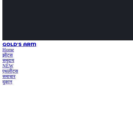
GOLD'S ARM
Home
इवेंट्स
समुदाय
NEW
एथलीट्स
समाचार
दुकान