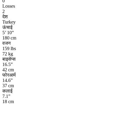
0
Losses
2
देश
Turkey
ऊंचाई
5’ 10”
180 cm
वजन
159 lbs
72 kg
बाइसेप्स
16.5”
42 cm
फोरआर्म
14.6”
37 cm
कलाई
7.1”
18 cm