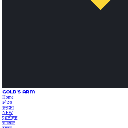
GOLD'S ARM
Home
इवेंट्स
समुदाय
NEW
एथलीट्स
समाचार
दुकान