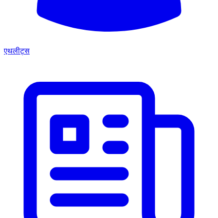
एथलीट्स