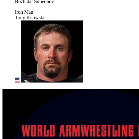
Bozhidar Simeonov
Iron Man
Tony Kitowski