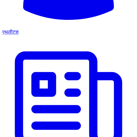
एथलीट्स