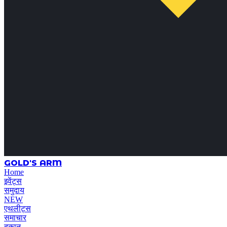
GOLD'S ARM
Home
इवेंट्स
समुदाय
NEW
एथलीट्स
समाचार
दुकान