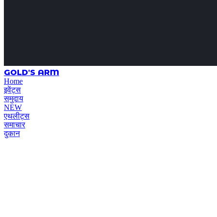
GOLD'S ARM
Home
इवेंट्स
समुदाय
NEW
एथलीट्स
समाचार
दुकान