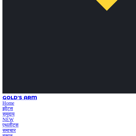
GOLD'S ARM
Home
इवेंट्स
समुदाय
NEW
एथलीट्स
समाचार
दुकान