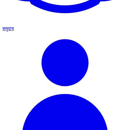
समुदाय