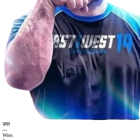
उम्र
---
Wins