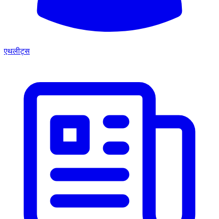
एथलीट्स