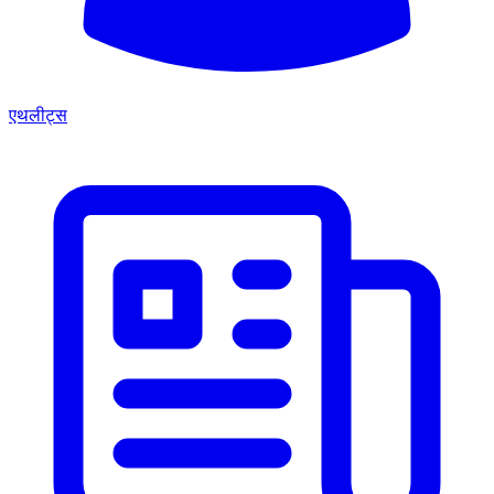
एथलीट्स