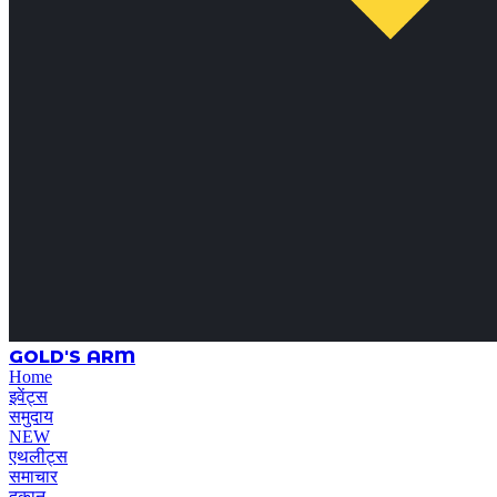
GOLD'S ARM
Home
इवेंट्स
समुदाय
NEW
एथलीट्स
समाचार
दुकान