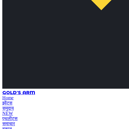
GOLD'S ARM
Home
इवेंट्स
समुदाय
NEW
एथलीट्स
समाचार
दुकान