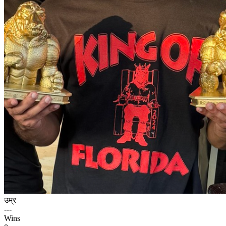
उम्र
---
Wins