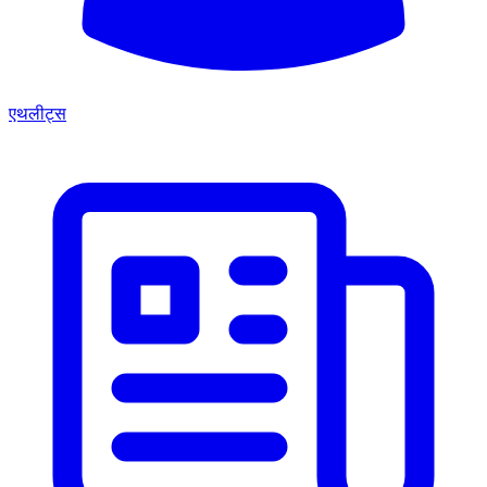
एथलीट्स