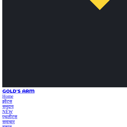
GOLD'S ARM
Home
इवेंट्स
समुदाय
NEW
एथलीट्स
समाचार
दुकान