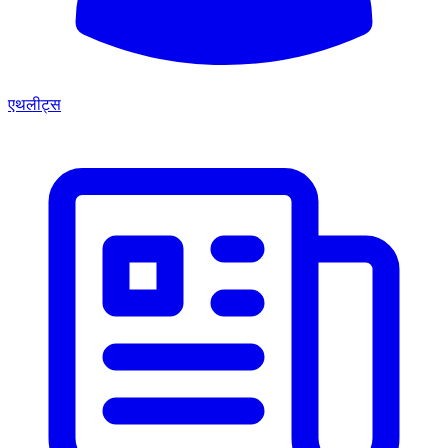
एथलीट्स