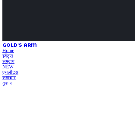
GOLD'S ARM
Home
इवेंट्स
समुदाय
NEW
एथलीट्स
समाचार
दुकान