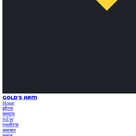
GOLD'S ARM
Home
इवेंट्स
समुदाय
NEW
एथलीट्स
समाचार
दुकान