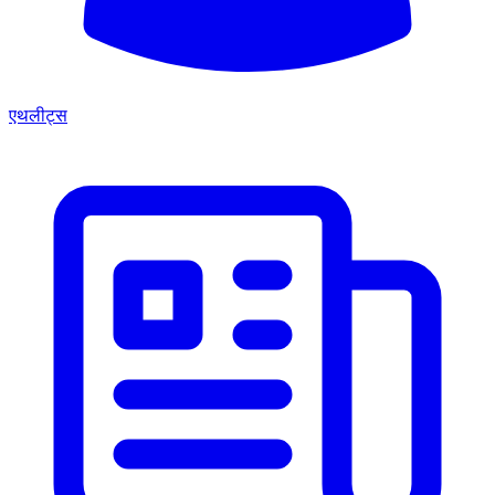
एथलीट्स