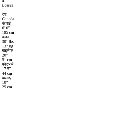
4
Losses
1
देश
Canada
ऊंचाई
6’ 0”
185 cm
वजन
301 lbs
137 kg
बाइसेप्स
20”
51 cm
फोरआर्म
17.5”
44 cm
कलाई
10”
25 cm