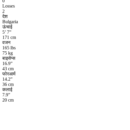
0
Losses
2
देश
Bulgaria
ऊंचाई
5’ 7”
171 cm
वजन
165 lbs
75 kg
बाइसेप्स
16.9”
43 cm
फोरआर्म
14.2”
36 cm
कलाई
7.9”
20 cm