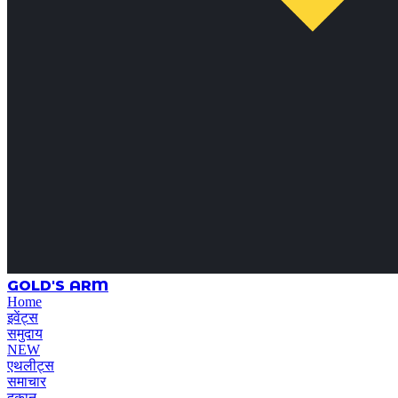
GOLD'S ARM
Home
इवेंट्स
समुदाय
NEW
एथलीट्स
समाचार
दुकान