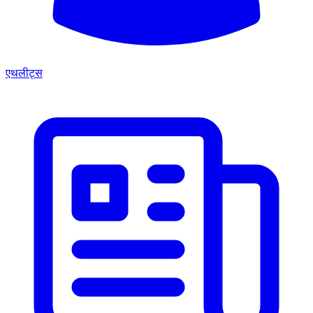
एथलीट्स