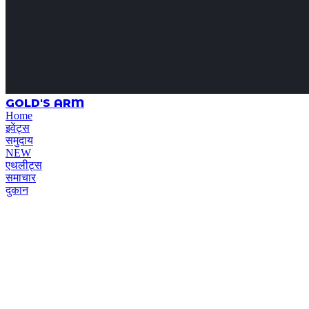
GOLD'S ARM
Home
इवेंट्स
समुदाय
NEW
एथलीट्स
समाचार
दुकान