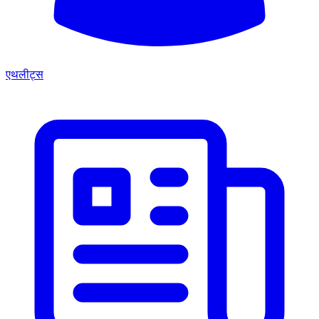
एथलीट्स