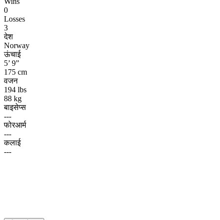
Wins
0
Losses
3
देश
Norway
ऊंचाई
5’ 9”
175 cm
वजन
194 lbs
88 kg
बाइसेप्स
---
फोरआर्म
---
कलाई
---