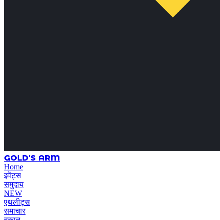
GOLD'S ARM
Home
इवेंट्स
समुदाय
NEW
एथलीट्स
समाचार
दुकान