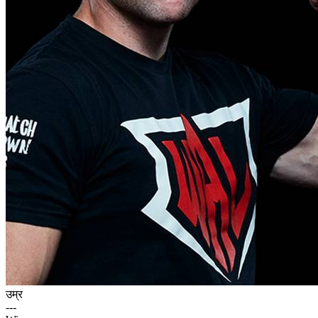
उम्र
---