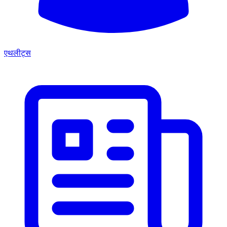
एथलीट्स