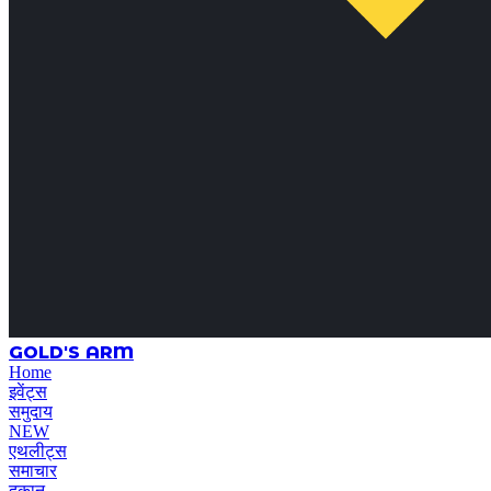
GOLD'S ARM
Home
इवेंट्स
समुदाय
NEW
एथलीट्स
समाचार
दुकान