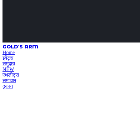
GOLD'S ARM
Home
इवेंट्स
समुदाय
NEW
एथलीट्स
समाचार
दुकान