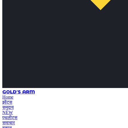
GOLD'S ARM
Home
इवेंट्स
समुदाय
NEW
एथलीट्स
समाचार
दुकान