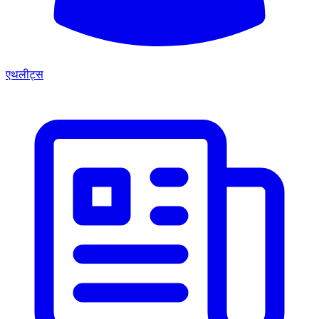
एथलीट्स