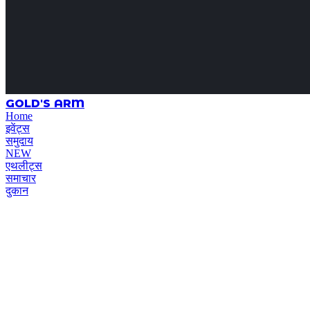
GOLD'S ARM
Home
इवेंट्स
समुदाय
NEW
एथलीट्स
समाचार
दुकान