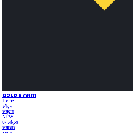
GOLD'S ARM
Home
इवेंट्स
समुदाय
NEW
एथलीट्स
समाचार
दुकान