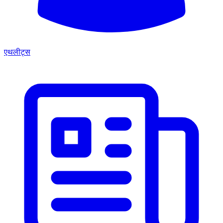
एथलीट्स