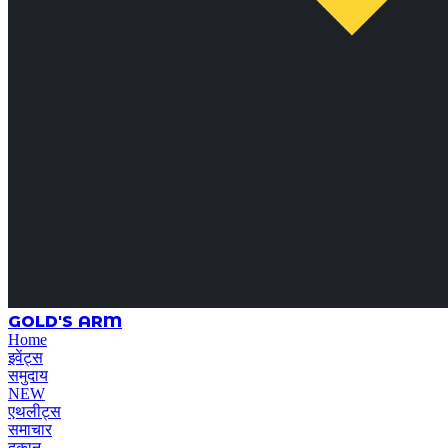
GOLD'S ARM
Home
इवेंट्स
समुदाय
NEW
एथलीट्स
समाचार
दुकान