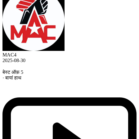
MAC4
2025-08-30
बेस्ट ऑफ़ 5
· बायां हाथ