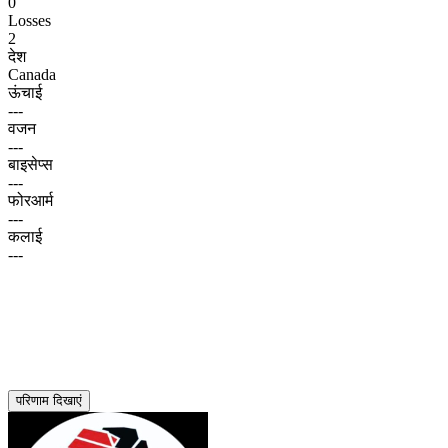
0
Losses
2
देश
Canada
ऊंचाई
---
वजन
---
बाइसेप्स
---
फोरआर्म
---
कलाई
---
परिणाम दिखाएं