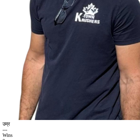
उम्र
---
Wins