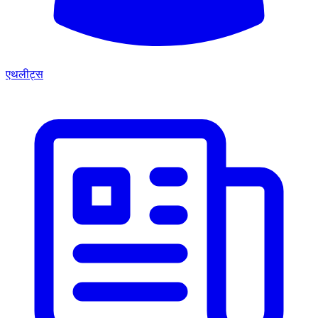
एथलीट्स