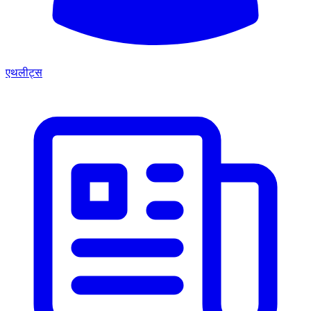
एथलीट्स