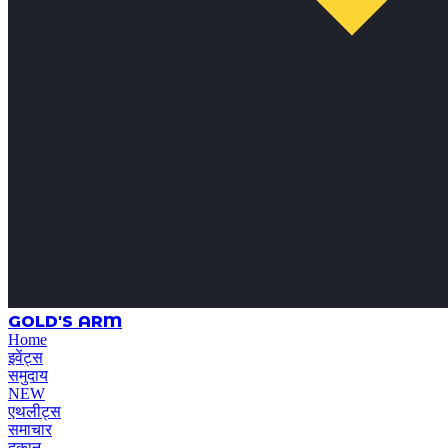
GOLD'S ARM
Home
इवेंट्स
समुदाय
NEW
एथलीट्स
समाचार
दुकान