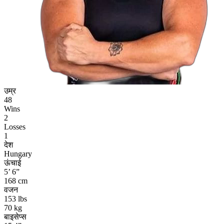
उम्र
48
Wins
2
Losses
1
देश
Hungary
ऊंचाई
5’ 6”
168 cm
वजन
153 lbs
70 kg
बाइसेप्स