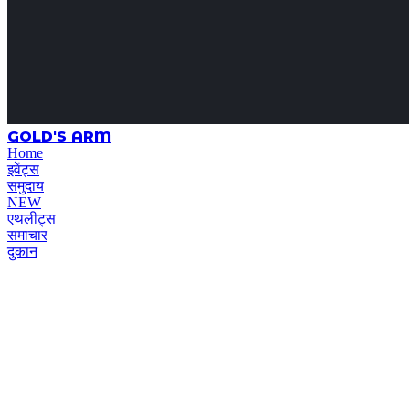
GOLD'S ARM
Home
इवेंट्स
समुदाय
NEW
एथलीट्स
समाचार
दुकान