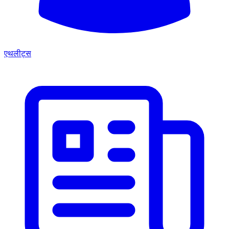
एथलीट्स