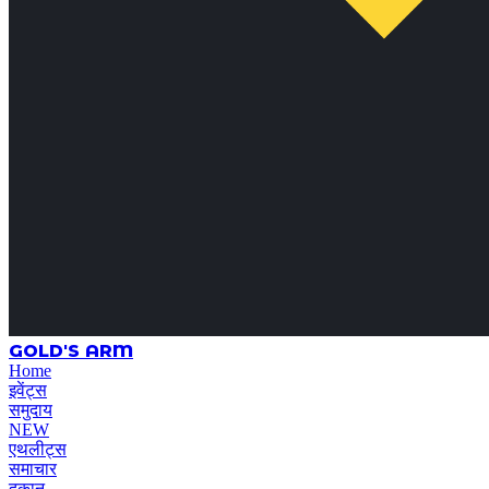
GOLD'S ARM
Home
इवेंट्स
समुदाय
NEW
एथलीट्स
समाचार
दुकान