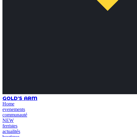
GOLD'S ARM
Home
evenements
communauté
NEW
ferristes
actualités
boutique