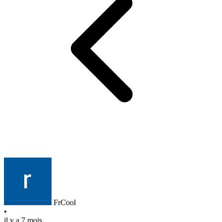
FrCool
•
il y a 7 mois