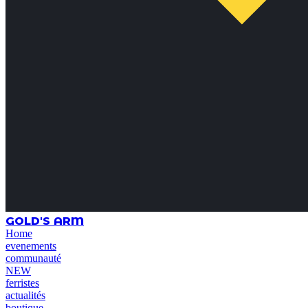
GOLD'S ARM
Home
evenements
communauté
NEW
ferristes
actualités
boutique