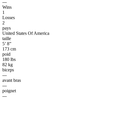
---
Wins
1
Losses
2
pays
United States Of America
taille
5’ 8”
173 cm
poid
180 lbs
82 kg
biceps
---
avant bras
---
poignet
---