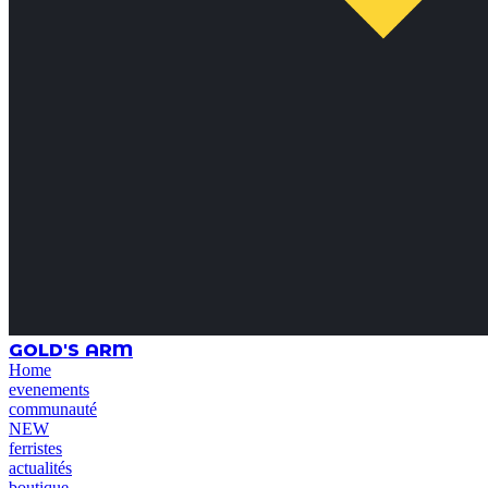
GOLD'S ARM
Home
evenements
communauté
NEW
ferristes
actualités
boutique