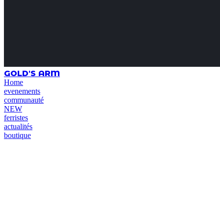
GOLD'S ARM
Home
evenements
communauté
NEW
ferristes
actualités
boutique