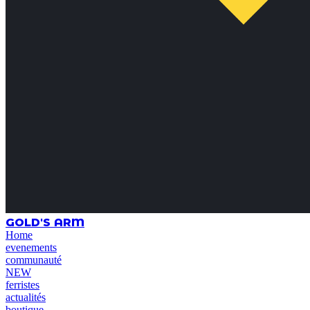
GOLD'S ARM
Home
evenements
communauté
NEW
ferristes
actualités
boutique