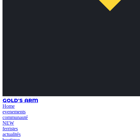
GOLD'S ARM
Home
evenements
communauté
NEW
ferristes
actualités
boutique