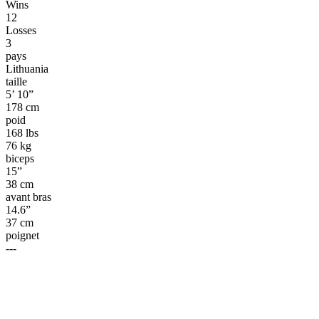
Wins
12
Losses
3
pays
Lithuania
taille
5’ 10”
178 cm
poid
168 lbs
76 kg
biceps
15”
38 cm
avant bras
14.6”
37 cm
poignet
---