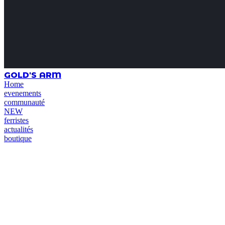
GOLD'S ARM
Home
evenements
communauté
NEW
ferristes
actualités
boutique