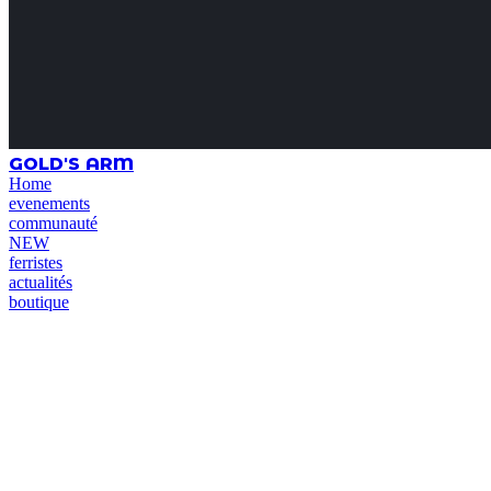
GOLD'S ARM
Home
evenements
communauté
NEW
ferristes
actualités
boutique