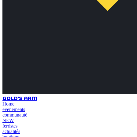
GOLD'S ARM
Home
evenements
communauté
NEW
ferristes
actualités
boutique