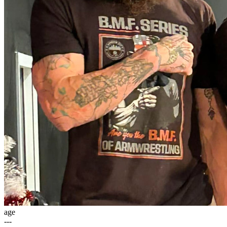
age
---