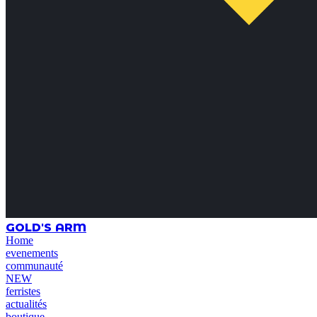
GOLD'S ARM
Home
evenements
communauté
NEW
ferristes
actualités
boutique