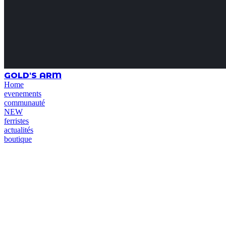
GOLD'S ARM
Home
evenements
communauté
NEW
ferristes
actualités
boutique