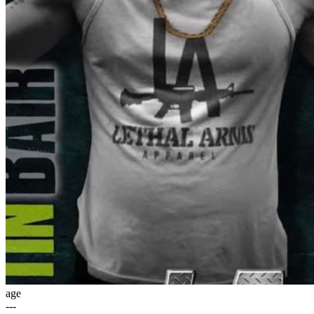
age
---