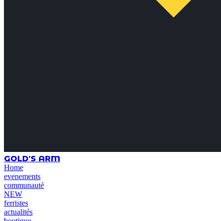
GOLD'S ARM
Home
evenements
communauté
NEW
ferristes
actualités
boutique