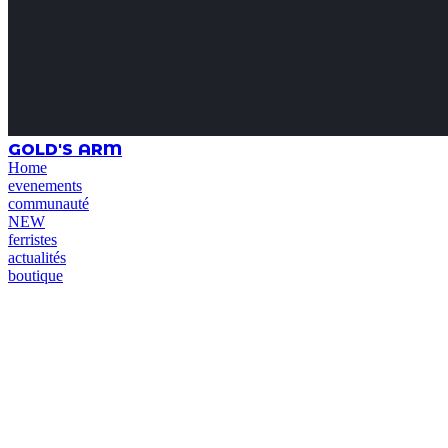
GOLD'S ARM
Home
evenements
communauté
NEW
ferristes
actualités
boutique