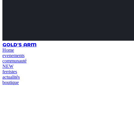
GOLD'S ARM
Home
evenements
communauté
NEW
ferristes
actualités
boutique