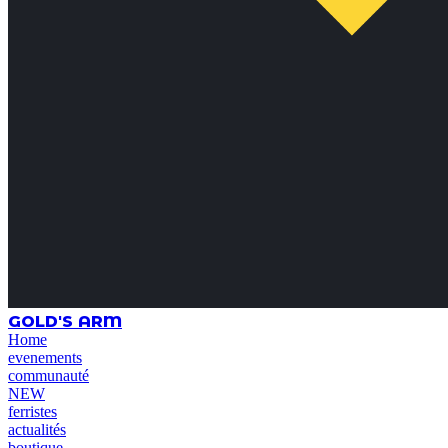
GOLD'S ARM
Home
evenements
communauté
NEW
ferristes
actualités
boutique