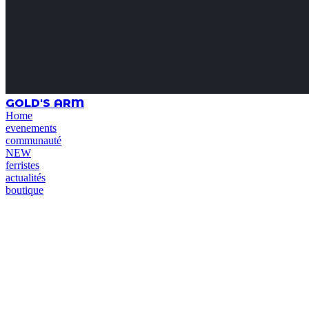
GOLD'S ARM
Home
evenements
communauté
NEW
ferristes
actualités
boutique