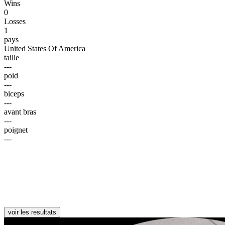
Wins
0
Losses
1
pays
United States Of America
taille
---
poid
---
biceps
---
avant bras
---
poignet
---
voir les resultats