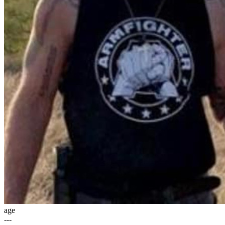
age
---