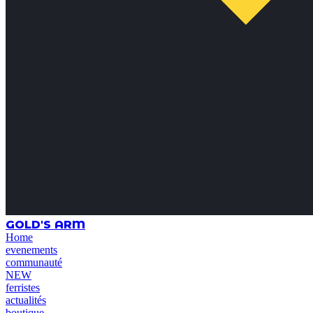
GOLD'S ARM
Home
evenements
communauté
NEW
ferristes
actualités
boutique