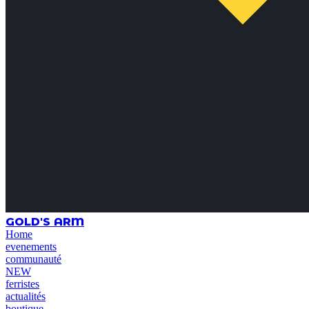
GOLD'S ARM
Home
evenements
communauté
NEW
ferristes
actualités
boutique