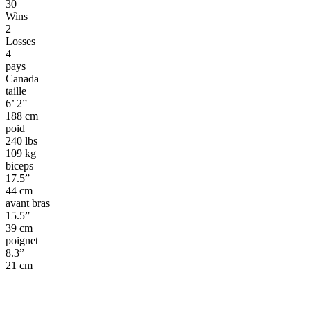
30
Wins
2
Losses
4
pays
Canada
taille
6’ 2”
188 cm
poid
240 lbs
109 kg
biceps
17.5”
44 cm
avant bras
15.5”
39 cm
poignet
8.3”
21 cm