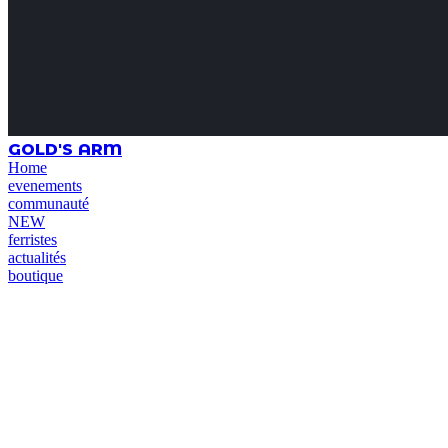
GOLD'S ARM
Home
evenements
communauté
NEW
ferristes
actualités
boutique